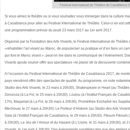
Festival International de Théâtre de Casablanca 
Si vous aimez le théâtre ou si vous souhaitez vous immerger dans la culture mar
à Casablanca pour aller au Festival International de Théâtre. Celui-ci en est c
une programmation prévue du jeudi 23 mars 2017 au 1er avril 2017.
Organisé par la Fondation des Arts Vivants, le Festival International de Théâtr
«réhabiliter l’art vivant au Maroc, de populariser sa pratique et d’en faire un car
qui font le Maroc vivant »
, peut-on lire dans le communiqué de l’événement. Dans
Vivants ajoute vouloir offrir aux spectateurs
«le plaisir de la découverte combiné 
A l’occasion du Festival International de Théâtre de Casablanca 2017, de nom
pays viendront offrir des spectacles de qualité. Au programme, on note notamm
Studio des Arts Vivants, le 23 mars à 20h30), Shakespeare in Heart (au Théâtr
Zorozoza (à La Fol, le 25 mars à 20h30), Loulou (à l’Institut Français de Casabl
17h), Maqamat (à La Fol, le 26 mars à 20h30), Prométhée Enchaîné les Supplian
Mechouar, le 27 mars à 20h30), Le Porteur d’Histoire (au Studio des Arts Vivant
Gaïa (à l’Institut Français de Casablanca, le 29 mars à 20h30), Fikoum Fikoum
à 20h30), Le Jeu de l’Amour et du Hasard (à L’Uzine, le 31 mars à 20h30), et J’a
Vivants, le 1er avril à 20h30). Des événements parallèles tels que des atelier