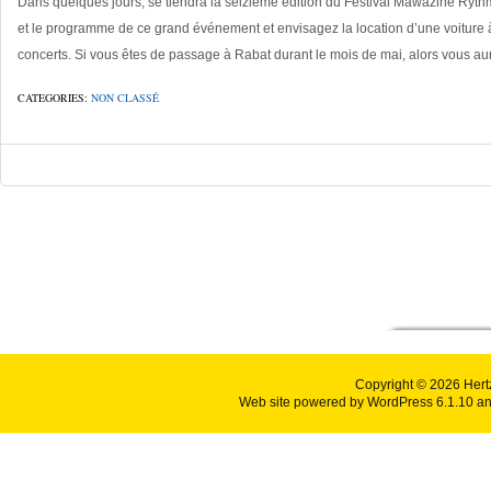
Dans quelques jours, se tiendra la seizième édition du Festival Mawazine Ryt
et le programme de ce grand événement et envisagez la location d’une voiture à 
concerts. Si vous êtes de passage à Rabat durant le mois de mai, alors vous au
CATEGORIES:
NON CLASSÉ
Copyright © 2026
Hert
Web site powered by
WordPress 6.1.10
an